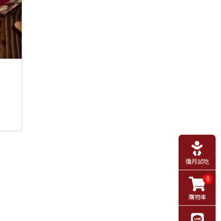
彌月試吃
0
購物車