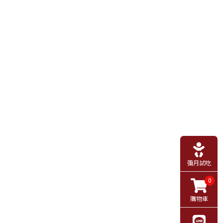
彌月試吃
0
購物車