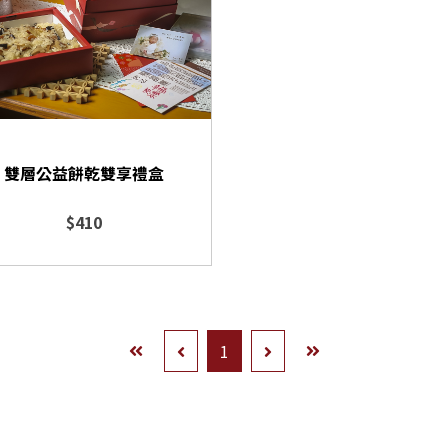
雙層公益餅乾雙享禮盒
$410
1