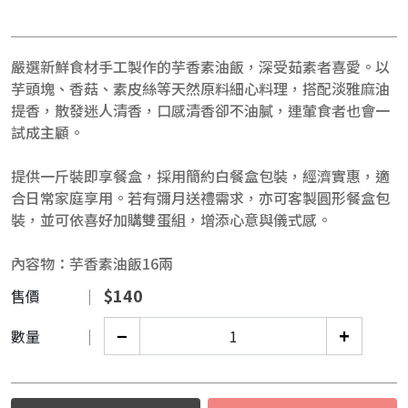
嚴選新鮮食材手工製作的芋香素油飯，深受茹素者喜愛。以
芋頭塊、香菇、素皮絲等天然原料細心料理，搭配淡雅麻油
提香，散發迷人清香，口感清香卻不油膩，連葷食者也會一
試成主顧。
提供一斤裝即享餐盒，採用簡約白餐盒包裝，經濟實惠，適
合日常家庭享用。若有彌月送禮需求，亦可客製圓形餐盒包
裝，並可依喜好加購雙蛋組，增添心意與儀式感。
內容物：芋香素油飯16兩
$
140
售價
−
+
數量