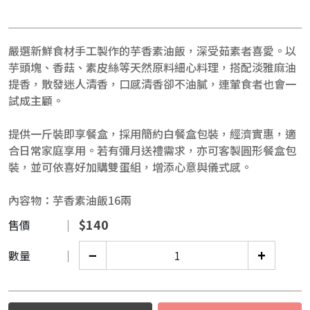
嚴選新鮮食材手工製作的芋香素油飯，深受茹素者喜愛。以
芋頭塊、香菇、素皮絲等天然原料細心料理，搭配淡雅麻油
提香，散發迷人清香，口感清香卻不油膩，連葷食者也會一
試成主顧。
提供一斤裝即享餐盒，採用簡約白餐盒包裝，經濟實惠，適
合日常家庭享用。若有彌月送禮需求，亦可客製圓形餐盒包
裝，並可依喜好加購雙蛋組，增添心意與儀式感。
內容物：芋香素油飯16兩
$
140
售價
−
+
數量