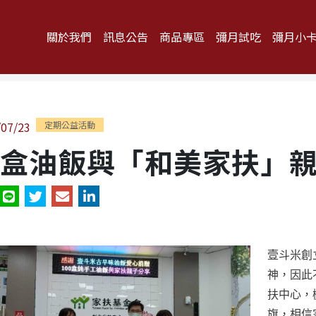
關於我們
訊息公告
商品專區
彌月試吃
彌月小
/07/23
定期公益活動
盒油飯與「和美家扶」
壹斗米創
神，因此
扶中心，
旗，相信