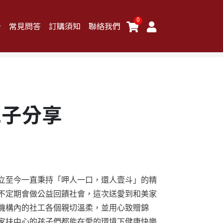
0
卡
常見問答
訂購須知
聯絡我們
親子分享
立至今一直秉持「呷人一口，還人壹斗」的精
不定期會做公益回饋社會，這次送愛到和美家
機構內的社工各個親切溫柔，並用心致贈錦
家扶中心的孩子們都能在愛的環境下健康快樂