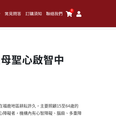
0
卡
常見問答
訂購須知
聯絡我們
聖母聖心啟智中
在福鹿地區耕耘許久，主要照顧15至64歲的
心障礙者，機構內有心智障礙、腦麻、多重障