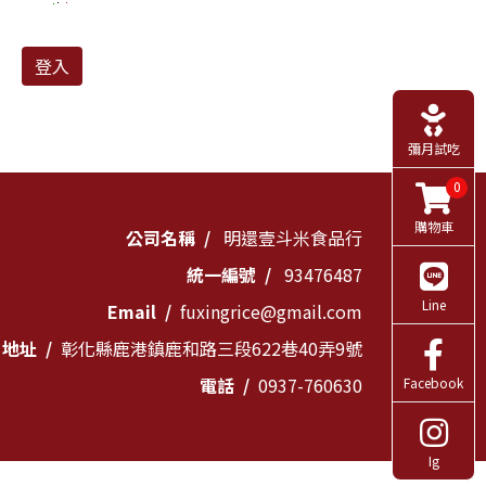
登入
彌月試吃
0
購物車
公司名稱
明還壹斗米食品行
統一編號
93476487
Line
Email
fuxingrice@gmail.com
地址
彰化縣鹿港鎮鹿和路三段622巷40弄9號
電話
0937-760630
Facebook
Ig