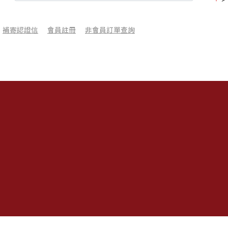
補寄認證信
會員註冊
非會員訂單查詢