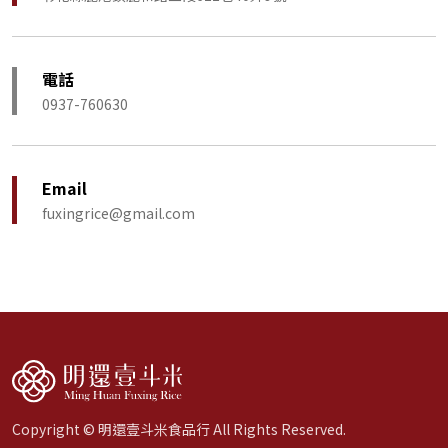
電話
0937-760630
Email
fuxingrice@gmail.com
Copyright © 明還壹斗米食品行 All Rights Reserved.