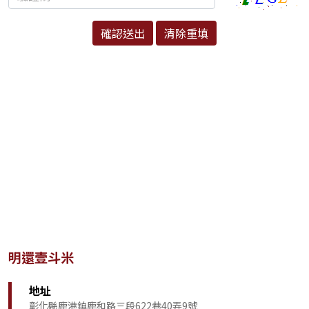
明還壹斗米
地址
彰化縣鹿港鎮鹿和路三段622巷40弄9號